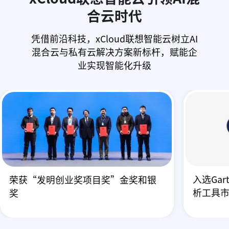
合云时代
凭借前沿科技，xCloud联想智能云树立AI
混合云与私有云解决方案新标杆，赋能企
业实现智能化升级
入选Gar
荣获“发明创业奖项目奖”金奖和银
析工具
奖