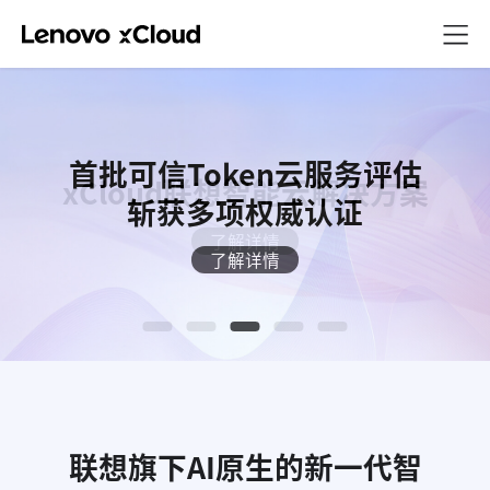
首批可信Token云服务评估
入选Gartner
Gartner认证
获评信通院
xCloud联想智能云解决方案
中国AI基础设施代表厂商
年度专有云优秀案例
斩获多项权威认证
专属全球案例报告
了解详情
了解详情
了解详情
了解详情
了解详情
联想旗下AI原生的新一代智