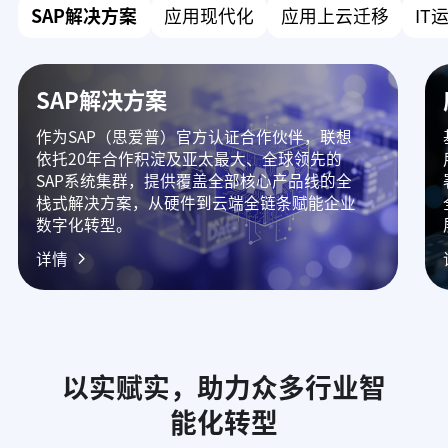
SAP解决方案
应用现代化
应用上云迁移
IT
SAP解决方案
作为SAP（思爱普）官方认证合作伙伴，联想
依托20年合作积淀及亚太最大、全球领先的
SAP系统集群，提供覆盖全部核心产品线的全
栈式解决方案，从硬件到云端全链条赋能企业
数字化转型。
详情
以实赋实，助力众多行业智
能化转型